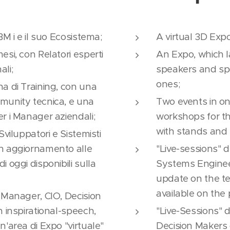
BM i e il suo Ecosistema;
A virtual 3D Expo
esi, con Relatori esperti
An Expo, which l
ali;
speakers and spo
ones;
na di Training, con una
munity tecnica, e una
Two events in one
r i Manager aziendali;
workshops for th
with stands and
Sviluppatori e Sistemisti
un aggiornamento alle
"Live-sessions" 
 oggi disponibili sulla
Systems Engineer
update on the t
available on the
 Manager, CIO, Decision
n inspirational-speech,
"Live-Sessions" 
n'area di Expo "virtuale"
Decision Makers 