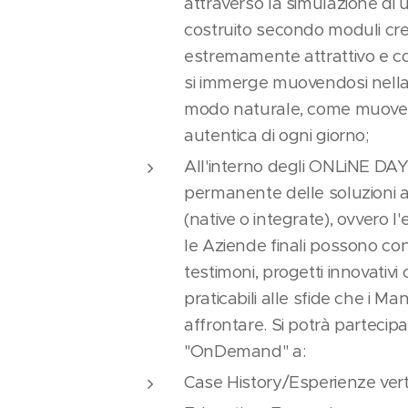
attraverso la simulazione di
costruito secondo moduli cre
estremamente attrattivo e co
si immerge muovendosi nella
modo naturale, come muovers
autentica di ogni giorno;
All'interno degli ONLiNE DAYS
permanente delle soluzioni ap
(native o integrate), ovvero l
le Aziende finali possono con
testimoni, progetti innovativi
praticabili alle sfide che i 
affrontare. Si potrà partecip
"OnDemand" a:
Case History/Esperienze verti