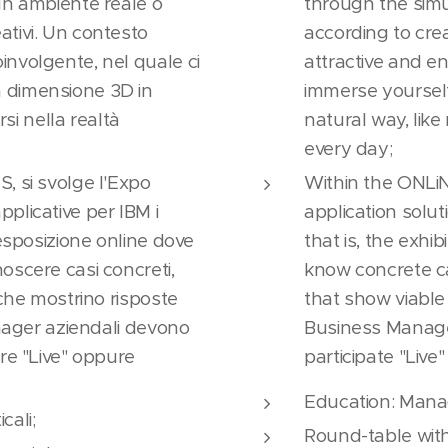
 un ambiente reale o
through the simul
ativi. Un contesto
according to cre
involgente, nel quale ci
attractive and e
 dimensione 3D in
immerse yourself
i nella realtà
natural way, like
every day;
, si svolge l'Expo
Within the ONLiN
plicative per IBM i
application soluti
'esposizione online dove
that is, the exhi
oscere casi concreti,
know concrete ca
 che mostrino risposte
that show viable
Manager aziendali devono
Business Manage
are "Live" oppure
participate "Live
Education: Mana
cali;
Round-table wit