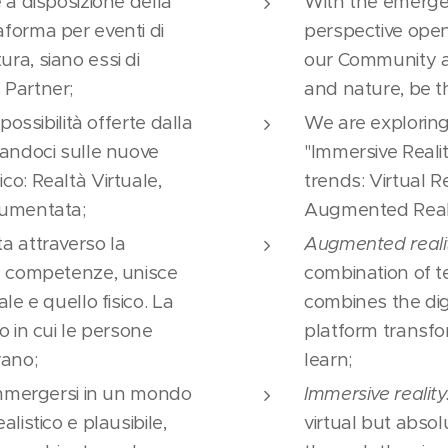
 a disposizione della
With the emerge
forma per eventi di
perspective open
a, siano essi di
our Community a 
 Partner;
and nature, be t
possibilità offerte dalla
We are exploring 
randoci sulle nuove
"Immersive Reali
o: Realtà Virtuale,
trends: Virtual 
Aumentata;
Augmented Reali
a attraverso la
Augmented reali
e competenze, unisce
combination of te
le e quello fisico. La
combines the dig
 in cui le persone
platform transf
rano;
learn;
immergersi in un mondo
Immersive reality
listico e plausibile,
virtual but absol