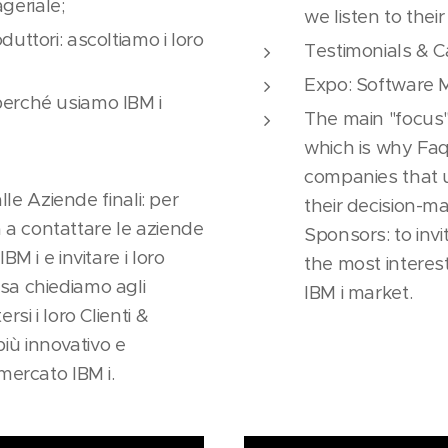
geriale;
we listen to their
uttori: ascoltiamo i loro
Testimonials & C
Expo: Software 
perché usiamo IBM i
The main "focus"
which is why Faq
companies that u
alle Aziende finali: per
their decision-m
a contattare le aziende
Sponsors: to inv
BM i e invitare i loro
the most interes
sa chiediamo agli
IBM i market.
rsi i loro Clienti &
iù innovativo e
mercato IBM i.