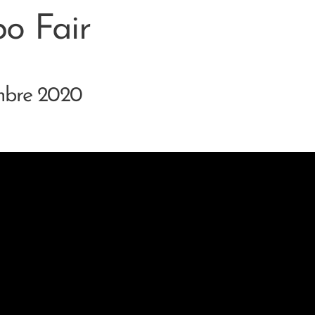
po Fair
embre 2020