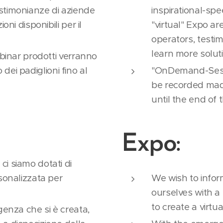
stimonianze di aziende
inspirational-sp
oni disponibili per il
"virtual" Expo a
operators, testi
learn more soluti
webinar prodotti verranno
no dei padiglioni fino al
"OnDemand-Sessi
be recorded made
until the end of t
Expo:
i siamo dotati di
rsonalizzata per
We wish to info
ourselves with a 
to create a virtual
genza che si è creata,