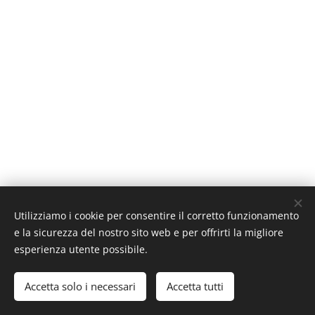
Utilizziamo i cookie per consentire il corretto funzionamento
e la sicurezza del nostro sito web e per offrirti la migliore
esperienza utente possibile.
©2026 Faq400 Srl - www.faq400.com
Accetta solo i necessari
Accetta tutti
Cookies