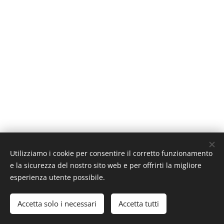
Utilizziamo i cookie per consentire il corretto funzionamento
e la sicurezza del nostro sito web e per offrirti la migliore
esperienza utente possibile.
©2026 Faq400 Srl - www.faq400.com
Accetta solo i necessari
Accetta tutti
Cookies