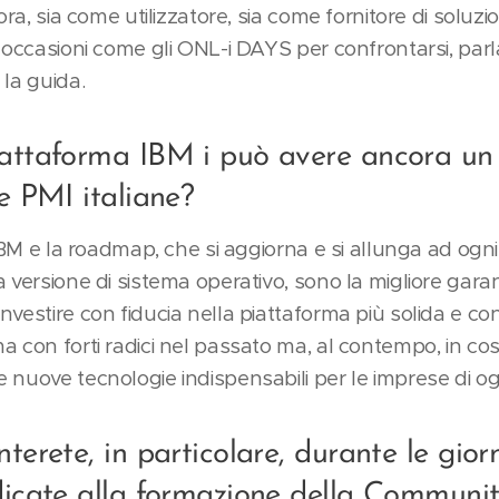
ora, sia come utilizzatore, sia come fornitore di soluzi
 occasioni come gli ONL-i DAYS per confrontarsi, parl
 la guida.
iattaforma IBM i può avere ancora un
le PMI italiane?
 IBM e la roadmap, che si aggiorna e si allunga ad ogni
 versione di sistema operativo, sono la migliore garan
nvestire con fiducia nella piattaforma più solida e c
a con forti radici nel passato ma, al contempo, in co
 nuove tecnologie indispensabili per le imprese di og
terete, in particolare, durante le gior
dicate alla formazione della Communi