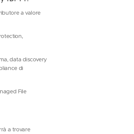
ributore a valore
rotection,
ema, data discovery
pliance di
anaged File
rrà a trovare