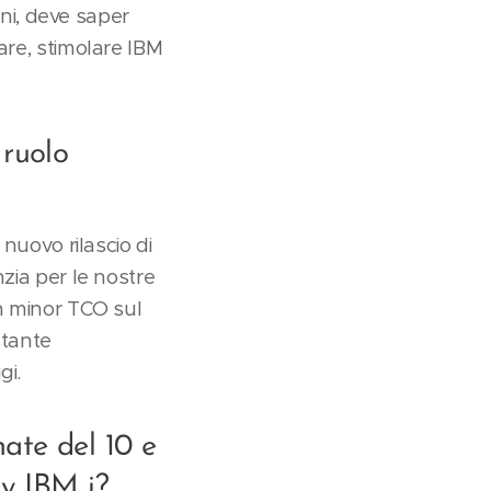
oni, deve saper
are, stimolare IBM
 ruolo
 nuovo rilascio di
zia per le nostre
on minor TCO sul
stante
gi.
nate del 10 e
ty IBM i?