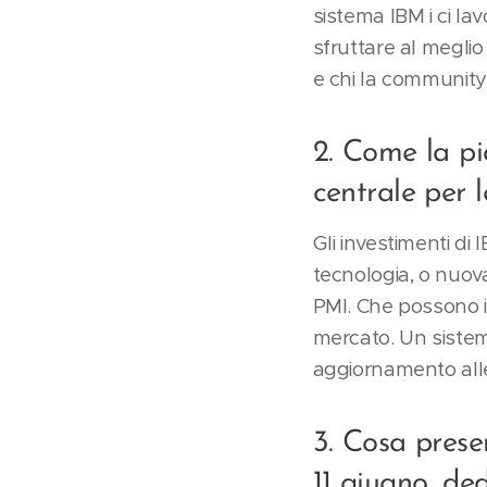
sistema IBM i ci lav
sfruttare al meglio
e chi la community
2. Come la p
centrale per 
Gli investimenti di
tecnologia, o nuova
PMI. Che possono i
mercato. Un sistem
aggiornamento alle
3. Cosa presen
11 giugno, de