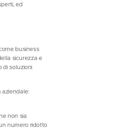
perti, ed
e come business
della sicurezza e
 di soluzioni
a aziendale:
he non sia
 un numero ridotto